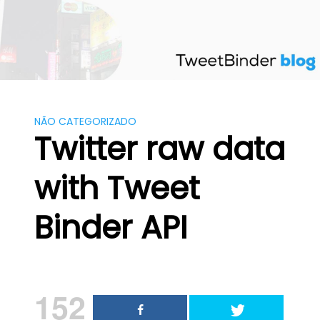
Skip
to
content
NÃO CATEGORIZADO
Twitter raw data
with Tweet
Binder API
152