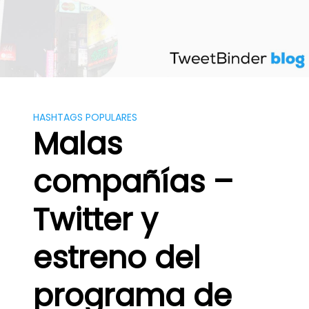
Saltar
al
contenido
HASHTAGS POPULARES
Malas
compañías –
Twitter y
estreno del
programa de