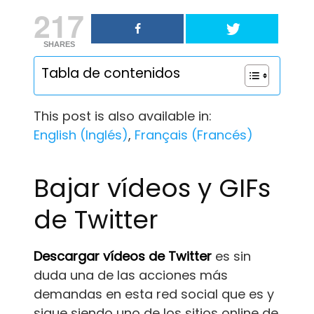
217
SHARES
Tabla de contenidos
This post is also available in:
English
(
Inglés
)
Français
(
Francés
)
Bajar vídeos y GIFs
de Twitter
Descargar vídeos de Twitter
es sin
duda una de las acciones más
demandas en esta red social que es y
sigue siendo uno de los sitios online de