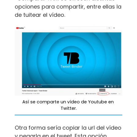
opciones para compartir, entre ellas la
de tuitear el vídeo.
Así se comparte un vídeo de Youtube en 
Twitter.
Otra forma sería copiar la url del vídeo
y pegarla en el tweet. Esta opción