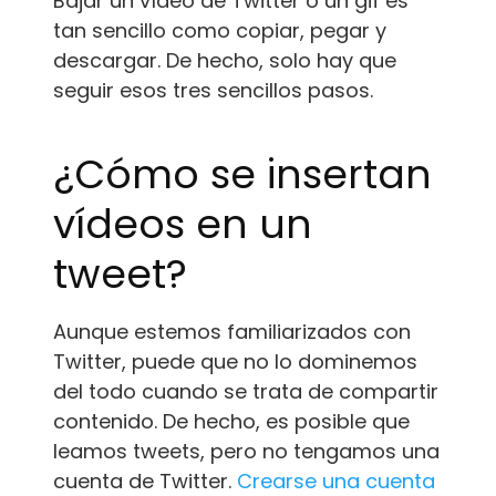
Bajar un vídeo de Twitter o un gif es
tan sencillo como copiar, pegar y
descargar. De hecho, solo hay que
seguir esos tres sencillos pasos.
¿Cómo se insertan
vídeos en un
tweet?
Aunque estemos familiarizados con
Twitter, puede que no lo dominemos
del todo cuando se trata de compartir
contenido. De hecho, es posible que
leamos tweets, pero no tengamos una
cuenta de Twitter.
Crearse una cuenta