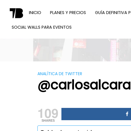
Saltar
al
INICIO
PLANES Y PRECIOS
GUÍA DEFINITIVA 
contenido
SOCIAL WALLS PARA EVENTOS
TWEET
BINDER
ANALÍTICA DE TWITTER
@carlosalcara
109
SHARES