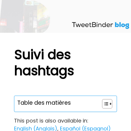
Skip
to
content
Suivi des
hashtags
Table des matières
This post is also available in:
English
(
Anglais
)
Español
(
Espagnol
)