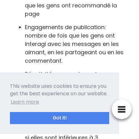
que les gens ont recommandé la
page
Engagements de publication:
nombre de fois que les gens ont
interagi avec les messages en les
aimant, en les partageant ou en les
commentant.
Réactivité: pourcentage de
messages auxquels Messenger a
This website uses cookies to ensure you
répondu.
get the best experience on our website.
Learn more
Vidéos: nombre de fois où les
vidéos de la page ont été lues
Got it!
pendant au moins 3 secondes, ou
presque pendant toute leur durée
si elles sont inférieures à 3